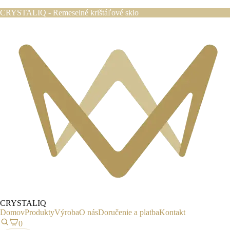
CRYSTALIQ - Remeselné krištáľové sklo
CRYSTALIQ
Domov
Produkty
Výroba
O nás
Doručenie a platba
Kontakt
0